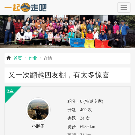
‹
›
切
换
导
航
首页
作业
详情
又一次翻越四友棚，有太多惊喜
积分：
0 (特邀专家)
开题
409 次
参题：
34 次
小胖子
徒步：
6989 km