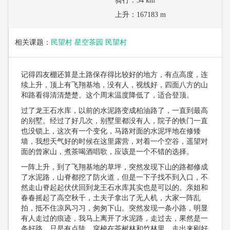
骑行：
34 km
上升：
167183 m
相关课题：
民望村 星空茶园 民望村
记得四友棚还算是土路保存得比较好的地方，有点高度，连
续上升，顶上有飞翔基地，没有人，视线好，四面八方的山
和路看得清清楚楚。这个周末温度降低了，适合登顶。
过了龙王石水库，以前的水泥路变成柏油路了，一直到最高
的别墅。经过了好几次，别墅里都没有人，院子的铁门一直
也没锁上，这次有一个变化，马路对面的水泥坪地在修矮
墙，我想天气好的时候在这里露营，对着一个空谷，遥望对
面的曾家山，煮茶喝酒唱歌，应该是一个不错的选择。
一阵上升，到了飞翔基地的草坪，突然发现下山的路都修成
了水泥路，山脊都挖了防火道，但是一下子找不到入口，不
然走山脊起起伏伏回到龙王石水库其实也是可以的。亲姐和
春春摇起了高空秋千，土夫子拿出了无人机，大家一阵乱
拍，抵不住凉风习习，匆匆下山。突然发现一条小路，明显
有人走过的痕迹，我马上离开了水泥路，走过去，果然是一
条好路，只是有点陡，穿梭在茶树林和竹林里，走出来刚好